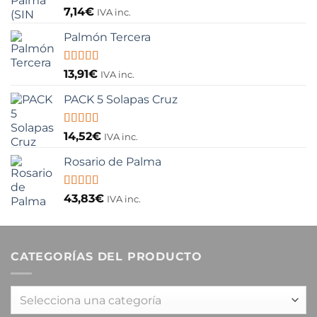
Valorado
7,14
€
IVA inc.
con
5.00
de
5
Palmón Tercera
Valorado
13,91
€
IVA inc.
con
5.00
de
5
PACK 5 Solapas Cruz
Valorado
14,52
€
IVA inc.
con
5.00
de
5
Rosario de Palma
Valorado
43,83
€
IVA inc.
con
5.00
de
5
CATEGORÍAS DEL PRODUCTO
Selecciona una categoría