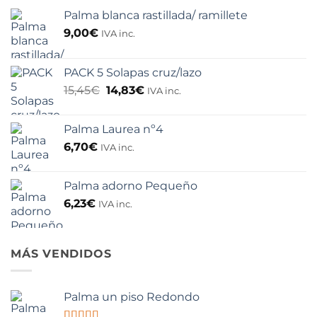
Palma blanca rastillada/ ramillete
9,00
€
IVA inc.
PACK 5 Solapas cruz/lazo
El
El
15,45
€
14,83
€
IVA inc.
precio
precio
original
actual
Palma Laurea nº4
era:
es:
15,45€.
14,83€.
6,70
€
IVA inc.
Palma adorno Pequeño
6,23
€
IVA inc.
MÁS VENDIDOS
Palma un piso Redondo