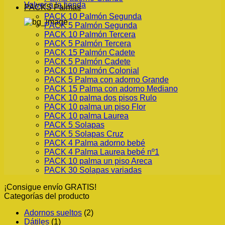
Volver a la tienda
PACKS Palmas
PACK 10 Palmón Segunda
PACK 5 Palmón Segunda
PACK 10 Palmón Tercera
PACK 5 Palmón Tercera
PACK 15 Palmón Cadete
PACK 5 Palmón Cadete
PACK 10 Palmón Colonial
PACK 5 Palma con adorno Grande
PACK 15 Palma con adorno Mediano
PACK 10 palma dos pisos Rulo
PACK 10 palma un piso Flor
PACK 10 palma Laurea
PACK 5 Solapas
PACK 5 Solapas Cruz
PACK 4 Palma adorno bebé
PACK 4 Palma Laurea bebé nº1
PACK 10 palma un piso Areca
PACK 30 Solapas variadas
¡Consigue envío GRATIS!
Categorías del producto
Adornos sueltos
(2)
Dátiles
(1)