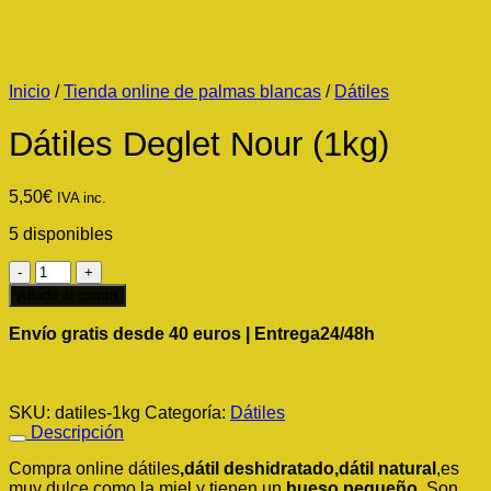
Inicio
/
Tienda online de palmas blancas
/
Dátiles
Dátiles Deglet Nour (1kg)
5,50
€
IVA inc.
5 disponibles
Dátiles
Deglet
Añadir al carrito
Nour
(1kg)
Envío gratis desde 40 euros | Entrega24/48h
cantidad
SKU:
datiles-1kg
Categoría:
Dátiles
Descripción
Compra online dátiles
,dátil deshidratado,dátil natural
,es
muy dulce como la miel y tienen un
hueso
pequeño
. Son