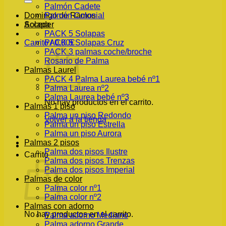
Palmón Cadete
Palmón Colonial
Domingo de Ramos
Solapa
Acceder
PACK 5 Solapas
PACK 5 Solapas Cruz
Carrito /
0,00
€
PACK 3 palmas coche/broche
Rosario de Palma
Palmas Laurel
PACK 4 Palma Laurea bebé nº1
Palma Laurea nº2
Palma Laurea bebé nº3
No hay productos en el carrito.
Palmas 1 piso
Palma un piso Redondo
Volver a la tienda
Palma un piso Estrella
Palma un piso Aurora
Palmas 2 pisos
Palma dos pisos Ilustre
Carrito
Palma dos pisos Trenzas
Palma dos pisos Imperial
Palmas de color
Palma color nº1
Palma color nº2
Palmas con adorno
No hay productos en el carrito.
Palma adorno Mediano
Palma adorno Grande