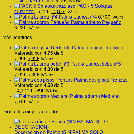
rastillada/ ramillete
9,00
€
IVA inc.
PACK 5 Solapas
El
El
cruz/lazo
15,45
€
14,83
€
IVA inc.
precio
precio
Palma Laurea nº4
6,70
€
IVA inc.
original
actual
Palma adorno Pequeño
era:
es:
6,23
€
IVA inc.
15,45€.
14,83€.
más vendidos
Palma un piso Redondo
Valorado con
4.75
de 5
El
El
7,90
€
6,95
€
IVA inc.
precio
precio
Palma Laurea bebé nº3
original
actual
Valorado con
4.00
de 5
era:
El
es:
El
7,05
€
5,89
€
IVA inc.
7,90€.
precio
6,95€.
precio
Palma dos pisos Trenzas
original
actual
Valorado con
4.50
de 5
era:
El
es:
El
14,17
€
11,89
€
IVA inc.
7,05€.
precio
5,89€.
precio
Palma adorno Mediano
original
actual
7,78
€
IVA inc.
era:
es:
Productos mejor valorados
14,17€.
11,89€.
Decoración de Palma (SIN PALMA,SOLO