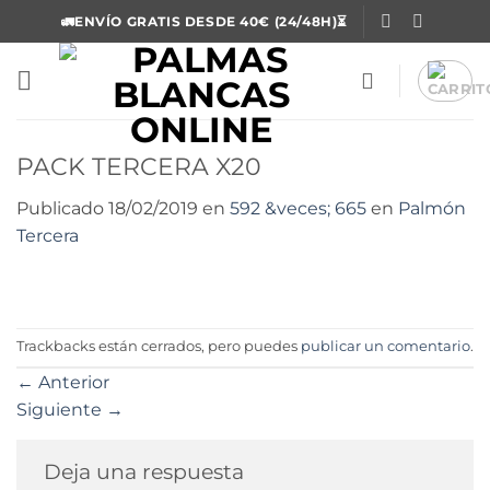
Saltar
🚛ENVÍO GRATIS DESDE 40€ (24/48H)⏳
al
contenido
PACK TERCERA X20
Publicado
18/02/2019
en
592 &veces; 665
en
Palmón
Tercera
Trackbacks están cerrados, pero puedes
publicar un comentario
.
←
Anterior
Siguiente
→
Deja una respuesta