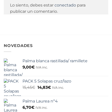
Lo siento, debes estar
conectado
para
publicar un comentario.
NOVEDADES
Palma blanca rastillada/ ramillete
9,00
€
IVA inc.
PACK 5 Solapas cruz/lazo
El
El
15,45
€
14,83
€
IVA inc.
precio
precio
original
actual
Palma Laurea nº4
era:
es:
15,45€.
14,83€.
6,70
€
IVA inc.