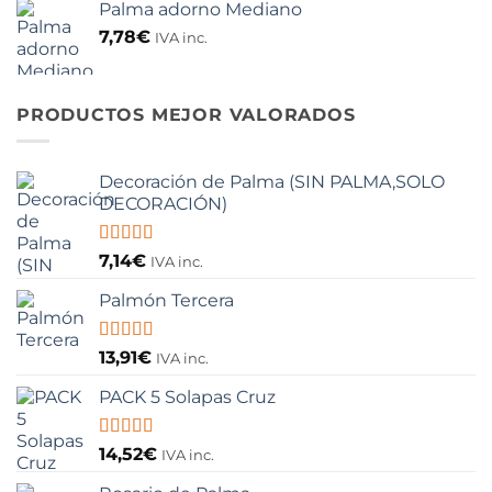
de 5
Palma adorno Mediano
original
actual
era:
es:
7,78
€
IVA inc.
14,17€.
11,89€.
PRODUCTOS MEJOR VALORADOS
Decoración de Palma (SIN PALMA,SOLO
DECORACIÓN)
Valorado
7,14
€
IVA inc.
con
5.00
de
5
Palmón Tercera
Valorado
13,91
€
IVA inc.
con
5.00
de
5
PACK 5 Solapas Cruz
Valorado
14,52
€
IVA inc.
con
5.00
de
5