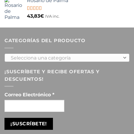
Rosario de Palma
Valorado
43,83
€
IVA inc.
con
5.00
de
5
CATEGORÍAS DEL PRODUCTO
Selecciona una categoría
¡SUSCRÍBETE Y RECIBE OFERTAS Y
DESCUENTOS!
Correo Electrónico
*