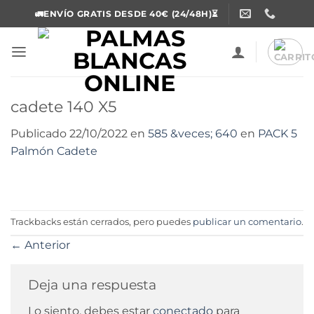
Saltar
🚛ENVÍO GRATIS DESDE 40€ (24/48H)⏳
al
contenido
cadete 140 X5
Publicado
22/10/2022
en
585 &veces; 640
en
PACK 5
Palmón Cadete
Trackbacks están cerrados, pero puedes
publicar un comentario
.
←
Anterior
Deja una respuesta
Lo siento, debes estar
conectado
para