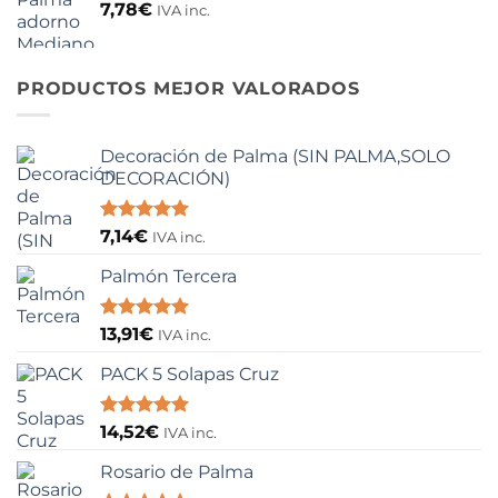
era:
es:
7,78
€
IVA inc.
14,17€.
11,89€.
PRODUCTOS MEJOR VALORADOS
Decoración de Palma (SIN PALMA,SOLO
DECORACIÓN)
Valorado
7,14
€
IVA inc.
con
5.00
de 5
Palmón Tercera
Valorado
13,91
€
IVA inc.
con
5.00
de 5
PACK 5 Solapas Cruz
Valorado
14,52
€
IVA inc.
con
5.00
de 5
Rosario de Palma