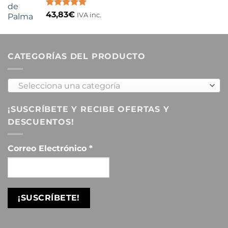
Valorado
43,83
€
IVA inc.
con
5.00
de 5
CATEGORÍAS DEL PRODUCTO
Selecciona una categoría
¡SUSCRÍBETE Y RECIBE OFERTAS Y
DESCUENTOS!
Correo Electrónico
*