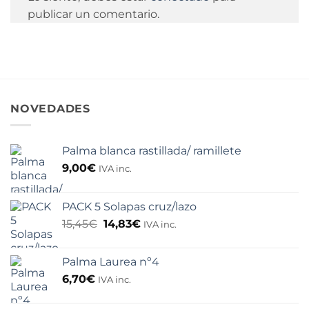
publicar un comentario.
NOVEDADES
Palma blanca rastillada/ ramillete
9,00
€
IVA inc.
PACK 5 Solapas cruz/lazo
El
El
15,45
€
14,83
€
IVA inc.
precio
precio
original
actual
Palma Laurea nº4
era:
es:
15,45€.
14,83€.
6,70
€
IVA inc.