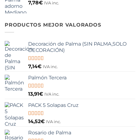
era:
es:
7,78
€
IVA inc.
14,17€.
11,89€.
PRODUCTOS MEJOR VALORADOS
Decoración de Palma (SIN PALMA,SOLO
DECORACIÓN)
Valorado
7,14
€
IVA inc.
con
5.00
de
5
Palmón Tercera
Valorado
13,91
€
IVA inc.
con
5.00
de
5
PACK 5 Solapas Cruz
Valorado
14,52
€
IVA inc.
con
5.00
de
5
Rosario de Palma