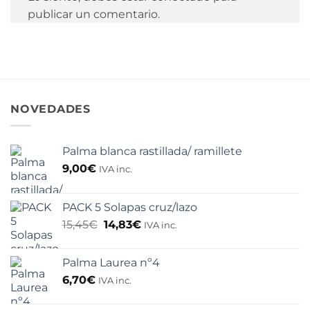
publicar un comentario.
NOVEDADES
Palma blanca rastillada/ ramillete
9,00
€
IVA inc.
PACK 5 Solapas cruz/lazo
El
El
15,45
€
14,83
€
IVA inc.
precio
precio
original
actual
Palma Laurea nº4
era:
es:
15,45€.
14,83€.
6,70
€
IVA inc.