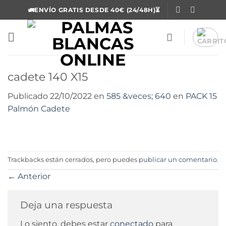
Saltar
🚛ENVÍO GRATIS DESDE 40€ (24/48H)⏳
al
contenido
cadete 140 X15
Publicado
22/10/2022
en
585 &veces; 640
en
PACK 15
Palmón Cadete
Trackbacks están cerrados, pero puedes
publicar un comentario
.
←
Anterior
Deja una respuesta
Lo siento, debes estar
conectado
para