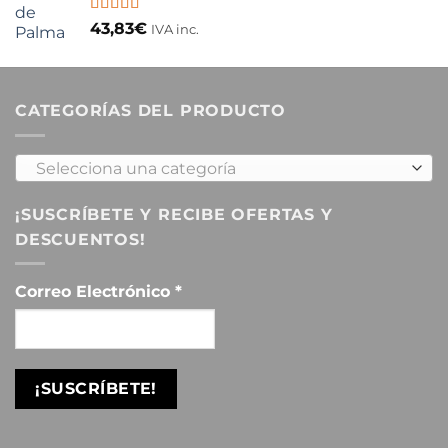
Valorado
43,83
€
IVA inc.
con
5.00
de
5
CATEGORÍAS DEL PRODUCTO
Selecciona una categoría
¡SUSCRÍBETE Y RECIBE OFERTAS Y
DESCUENTOS!
Correo Electrónico
*