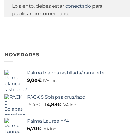
Lo siento, debes estar
conectado
para
publicar un comentario.
NOVEDADES
Palma blanca rastillada/ ramillete
9,00
€
IVA inc.
PACK 5 Solapas cruz/lazo
El
El
15,45
€
14,83
€
IVA inc.
precio
precio
original
actual
Palma Laurea nº4
era:
es:
15,45€.
14,83€.
6,70
€
IVA inc.