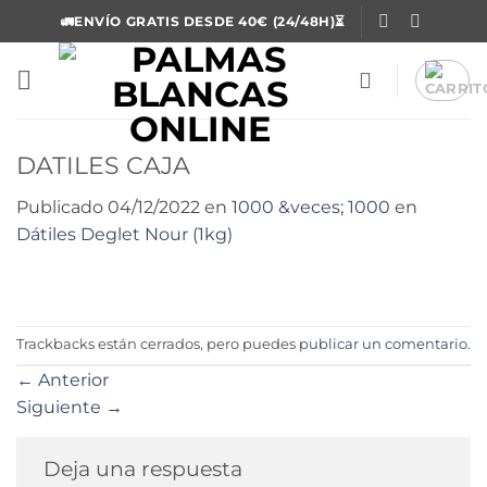
Saltar
🚛ENVÍO GRATIS DESDE 40€ (24/48H)⏳
al
contenido
DATILES CAJA
Publicado
04/12/2022
en
1000 &veces; 1000
en
Dátiles Deglet Nour (1kg)
Trackbacks están cerrados, pero puedes
publicar un comentario
.
←
Anterior
Siguiente
→
Deja una respuesta