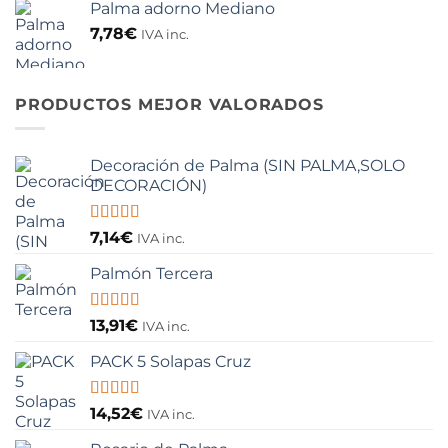
de 5
Palma adorno Mediano
original
actual
era:
es:
7,78
€
IVA inc.
14,17€.
11,89€.
PRODUCTOS MEJOR VALORADOS
Decoración de Palma (SIN PALMA,SOLO
DECORACIÓN)
Valorado
7,14
€
IVA inc.
con
5.00
de
5
Palmón Tercera
Valorado
13,91
€
IVA inc.
con
5.00
de
5
PACK 5 Solapas Cruz
Valorado
14,52
€
IVA inc.
con
5.00
de
5