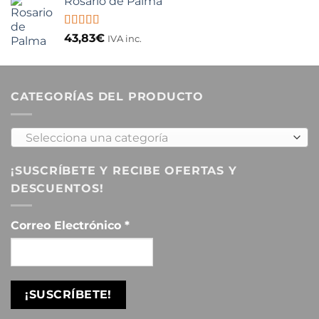
Rosario de Palma
Valorado
43,83
€
IVA inc.
con
5.00
de
5
CATEGORÍAS DEL PRODUCTO
Selecciona una categoría
¡SUSCRÍBETE Y RECIBE OFERTAS Y
DESCUENTOS!
Correo Electrónico
*