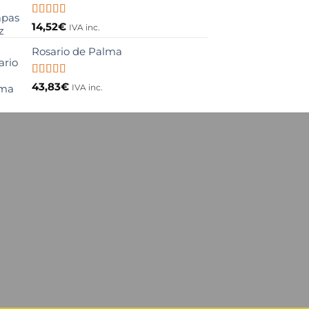
Valorado
14,52
€
IVA inc.
con
5.00
de
5
Rosario de Palma
Valorado
43,83
€
IVA inc.
con
5.00
de
5