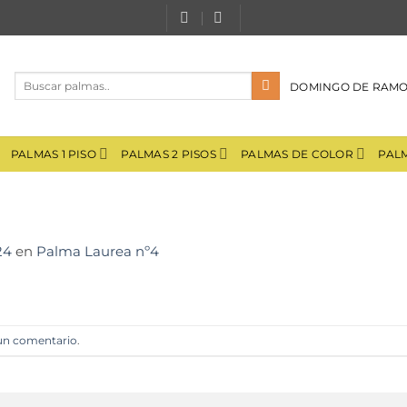
Buscar
DOMINGO DE RAM
por:
PALMAS 1 PISO
PALMAS 2 PISOS
PALMAS DE COLOR
PAL
24
en
Palma Laurea nº4
 un comentario
.