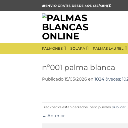
Saltar
🚛ENVÍO GRATIS DESDE 40€ (24/48H)⏳
al
contenido
PALMONES
SOLAPA
PALMAS LAUREL
nº001 palma blanca
Publicado
15/05/2026
en
1024 &veces; 10
Trackbacks están cerrados, pero puedes
publicar
←
Anterior