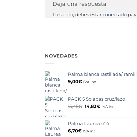
Deja una respuesta
Lo siento, debes estar
conectado
para
NOVEDADES
Palma blanca rastillada/ ramil
9,00
€
IVA inc.
PACK 5 Solapas cruz/lazo
El
El
15,45
€
14,83
€
IVA inc.
precio
precio
original
actual
Palma Laurea nº4
era:
es:
15,45€.
14,83€.
6,70
€
IVA inc.