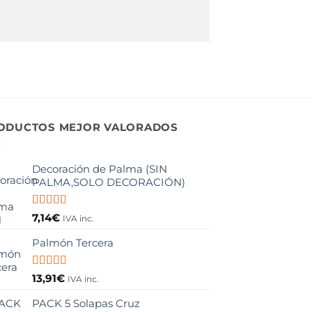
ODUCTOS MEJOR VALORADOS
Decoración de Palma (SIN
PALMA,SOLO DECORACIÓN)
Valorado
7,14
€
IVA inc.
con
5.00
de
5
Palmón Tercera
Valorado
13,91
€
IVA inc.
con
5.00
de
5
PACK 5 Solapas Cruz