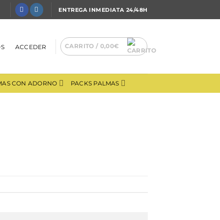
ENTREGA INMEDIATA 24/48H
CARRITO /
0,00
€
OS
ACCEDER
MAS CON ADORNO
PACKS PALMAS