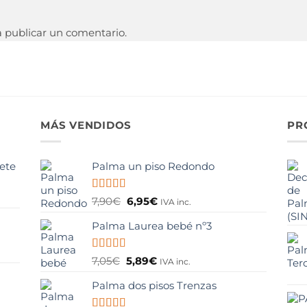
 publicar un comentario.
MÁS VENDIDOS
PR
lete
Palma un piso Redondo
Valorado
El
El
7,90
€
6,95
€
IVA inc.
con
4.75
de
precio
precio
5
Palma Laurea bebé nº3
original
actual
era:
es:
7,90€.
6,95€.
Valorado
El
El
7,05
€
5,89
€
IVA inc.
con
4.00
precio
precio
de 5
Palma dos pisos Trenzas
original
actual
era:
es: