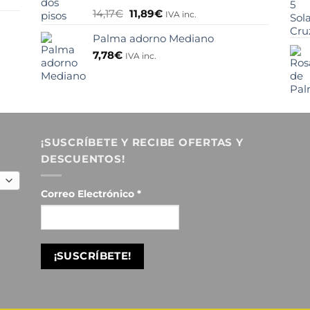
7,05€.
5,89€.
Valorado
El
El
14,17
€
11,89
€
IVA inc.
con
4.50
precio
precio
de 5
Palma adorno Mediano
original
actual
era:
es:
7,78
€
IVA inc.
14,17€.
11,89€.
¡SUSCRÍBETE Y RECIBE OFERTAS Y
DESCUENTOS!
Correo Electrónico
*