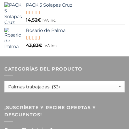
5
PACK 5 Solapas Cruz
Valorado
14,52
€
IVA inc.
con
5.00
de
5
Rosario de Palma
Valorado
43,83
€
IVA inc.
con
5.00
de
5
CATEGORÍAS DEL PRODUCTO
¡SUSCRÍBETE Y RECIBE OFERTAS Y
DESCUENTOS!