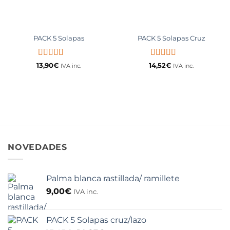
PACK 5 Solapas
PACK 5 Solapas Cruz
Valorado
Valorado
13,90
€
14,52
€
IVA inc.
IVA inc.
con
4.75
de
con
5
de 5
5
NOVEDADES
Palma blanca rastillada/ ramillete
9,00
€
IVA inc.
PACK 5 Solapas cruz/lazo