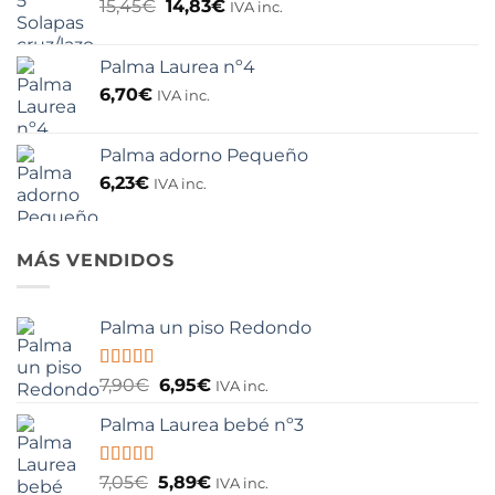
El
El
15,45
€
14,83
€
IVA inc.
precio
precio
original
actual
Palma Laurea nº4
era:
es:
15,45€.
14,83€.
6,70
€
IVA inc.
Palma adorno Pequeño
6,23
€
IVA inc.
MÁS VENDIDOS
Palma un piso Redondo
Valorado
El
El
7,90
€
6,95
€
IVA inc.
con
4.75
de
precio
precio
5
Palma Laurea bebé nº3
original
actual
era:
es:
7,90€.
6,95€.
Valorado
El
El
7,05
€
5,89
€
IVA inc.