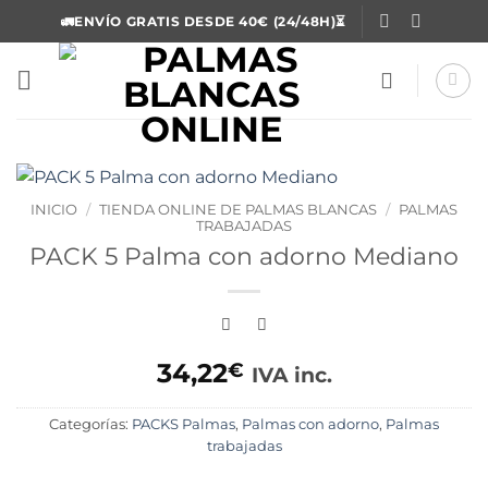
Saltar
🚛ENVÍO GRATIS DESDE 40€ (24/48H)⏳
al
contenido
INICIO
/
TIENDA ONLINE DE PALMAS BLANCAS
/
PALMAS
TRABAJADAS
PACK 5 Palma con adorno Mediano
34,22
€
IVA inc.
Categorías:
PACKS Palmas
,
Palmas con adorno
,
Palmas
trabajadas