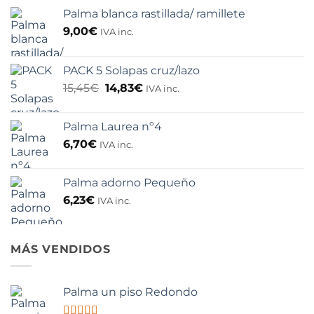
Palma blanca rastillada/ ramillete
9,00
€
IVA inc.
PACK 5 Solapas cruz/lazo
El
El
15,45
€
14,83
€
IVA inc.
precio
precio
original
actual
Palma Laurea nº4
era:
es:
15,45€.
14,83€.
6,70
€
IVA inc.
Palma adorno Pequeño
6,23
€
IVA inc.
MÁS VENDIDOS
Palma un piso Redondo