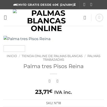
Saltar
🚛ENVÍO GRATIS DESDE 40€ (24/48H)⏳
al
contenido
INICIO
/
TIENDA ONLINE DE PALMAS BLANCAS
/
PALMAS
TRABAJADAS
Palma tres Pisos Reina
23,71
€
IVA inc.
SKU:
Nº18