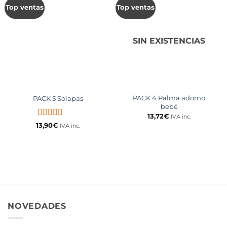
Top ventas
Top ventas
SIN EXISTENCIAS
PACK 4 Palma adorno
PACK 5 Solapas
bebé
13,72
€
IVA inc.
Valorado
13,90
€
IVA inc.
con
4.75
de
5
NOVEDADES