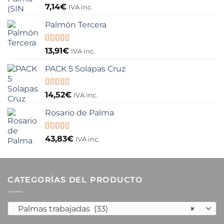
Valorado
7,14
€
IVA inc.
con
5.00
de
5
Palmón Tercera
Valorado
13,91
€
IVA inc.
con
5.00
de
5
PACK 5 Solapas Cruz
Valorado
14,52
€
IVA inc.
con
5.00
de
5
Rosario de Palma
Valorado
43,83
€
IVA inc.
con
5.00
de
5
CATEGORÍAS DEL PRODUCTO
Palmas trabajadas (33)
×